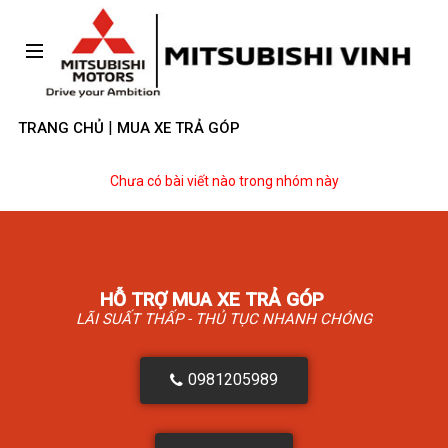
|
TRANG CHỦ
MUA XE TRẢ GÓP
Chưa có bài viết nào trong nhóm này
HỖ TRỢ MUA XE TRẢ GÓP
LÃI SUẤT THẤP - THỦ TỤC NHANH CHÓNG
0981205989