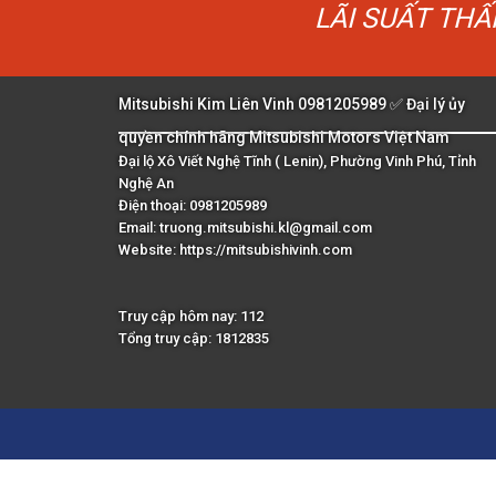
LÃI SUẤT TH
Mitsubishi Kim Liên Vinh 0981205989 ✅ Đại lý ủy
quyền chính hãng Mitsubishi Motors Việt Nam
Đại lộ Xô Viết Nghệ Tĩnh ( Lenin), Phường Vinh Phú, Tỉnh
Nghệ An
Điện thoại: 0981205989
Email: truong.mitsubishi.kl@gmail.com
Website:
https://mitsubishivinh.com
Truy cập hôm nay: 112
Tổng truy cập: 1812835