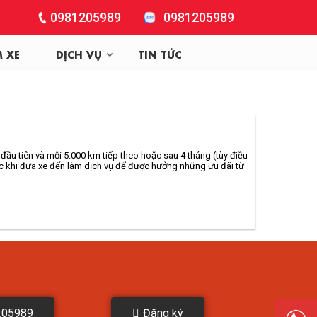
0981205989
0981205989
M XE
DỊCH VỤ
TIN TỨC
ầu tiên và mỗi 5.000 km tiếp theo hoặc sau 4 tháng (tùy điều
ước khi đưa xe đến làm dịch vụ để được hưởng những ưu đãi từ
205989
Đăng ký