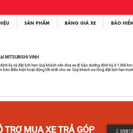
HIỆU
SẢN PHẨM
BẢNG GIÁ XE
BẢO HIỂ
ẠI MITSUBISHI VINH
ịnh kỳ và đặt lịch hẹn Quý khách nên đưa xe đi bảo dưỡng định kỳ ở 1.000 km đ
 bảo điều kiện hoạt động tốt nhất cho xe. Quý khách vui lòng đặt lịch hẹn tr
Ỗ TRỢ MUA XE TRẢ GÓP
0981