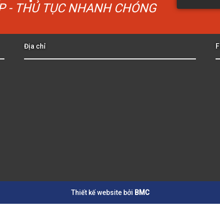
ẤP - THỦ TỤC NHANH CHÓNG
Địa chỉ
F
Thiết kế website bởi
BMC