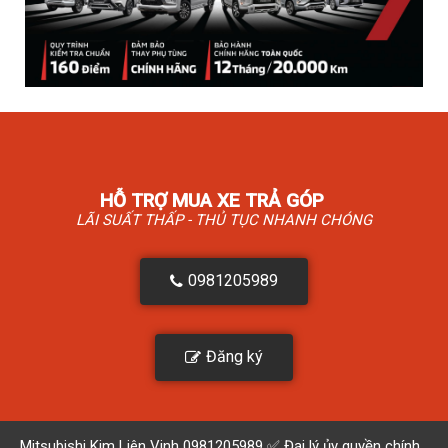
HỖ TRỢ MUA XE TRẢ GÓP
LÃI SUẤT THẤP - THỦ TỤC NHANH CHÓNG
0981205989
Đăng ký
Mitsubishi Kim Liên Vinh 0981205989 ✅ Đại lý ủy quyền chính