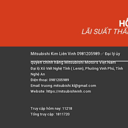
H
LÃI SUẤT TH
Mitsubishi Kim Liên Vinh 0981205989 ✅ Đại lý ủy
quyền chính hãng Mitsubishi Motors Việt Nam
Đại lộ Xô Viết Nghệ Tĩnh ( Lenin), Phường Vinh Phú, Tỉnh
Nghệ An
Điện thoại: 0981205989
Email: truong.mitsubishi.kl@gmail.com
Website:
https://mitsubishivinh.com
Truy cập hôm nay: 11218
Tổng truy cập: 1811720