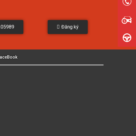
205989
Đăng ký
aceBook