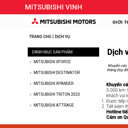
MITSUBISHI VINH
GIỚI T
|
TRANG CHỦ
DỊCH VỤ
Dịch 
DANH MỤC SẢN PHẨM
MITSUBISHI XFORCE
Khuyến cáo v
tháng (tùy đi
MITSUBISHI DESTINATOR
MITSUBISHI XPANDER
Khuyến cá
5.000 km t
MITSUBISHI TRITON 2025
khách vui l
Được tiếp 
MITSUBISHI ATTRAGE
Tiết kiệm 
Hotline ti
Cám ơn Qu