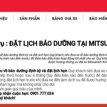
HIỆU
SẢN PHẨM
BẢNG GIÁ XE
BẢO HIỂ
vụ : ĐẶT LỊCH BẢO DƯỠNG TẠI MITS
ề bảo dưỡng định kỳ và đặt lịch hẹn Quý khách nên đưa xe đi bảo dưỡng định kỳ
ều kiện nào đến trước) để đảm bảo điều kiện hoạt động tốt nhất cho xe. Quý khác
được hưởng những ưu đãi từ Mitsubishi Kim
o về bảo dưỡng định kỳ và đặt lịch hẹn
Quý khách nên đưa xe đ
iếp theo hoặc sau 4 tháng (tùy điều kiện nào đến trước) để đả
òng đặt lịch hẹn trước khi đưa xe đến làm dịch vụ để được hưởng 
nhận ngay mà không phải chờ đợi
thời gian quý báu của mình
ếp nhận cuộc hẹn: 0901.777.024
ý khách!