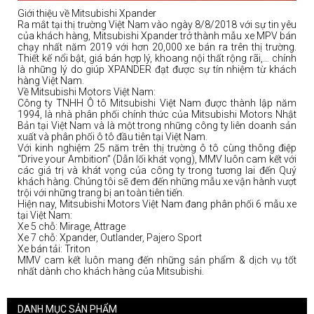
Giới thiệu về Mitsubishi Xpander
Ra mắt tại thị trường Việt Nam vào ngày 8/8/2018 với sự tin yêu
của khách hàng, Mitsubishi Xpander trở thành mẫu xe MPV bán
chạy nhất năm 2019 với hơn 20,000 xe bán ra trên thị trường.
Thiết kế nổi bật, giá bán hợp lý, khoang nội thất rộng rãi,… chính
là những lý do giúp XPANDER đạt được sự tín nhiệm từ khách
hàng Việt Nam.
Về Mitsubishi Motors Việt Nam:
Công ty TNHH Ô tô Mitsubishi Việt Nam được thành lập năm
1994, là nhà phân phối chính thức của Mitsubishi Motors Nhật
Bản tại Việt Nam và là một trong những công ty liên doanh sản
xuất và phân phối ô tô đầu tiên tại Việt Nam.
Với kinh nghiệm 25 năm trên thị trường ô tô cùng thông điệp
“Drive your Ambition” (Dẫn lối khát vọng), MMV luôn cam kết với
các giá trị và khát vọng của công ty trong tương lai đến Quý
khách hàng. Chúng tôi sẽ đem đến những mẫu xe vận hành vượt
trội với những trang bị an toàn tiên tiến.
Hiện nay, Mitsubishi Motors Việt Nam đang phân phối 6 mẫu xe
tại Việt Nam:
Xe 5 chỗ: Mirage, Attrage
Xe 7 chỗ: Xpander, Outlander, Pajero Sport
Xe bán tải: Triton
MMV cam kết luôn mang đến những sản phẩm & dịch vụ tốt
nhất dành cho khách hàng của Mitsubishi.
DANH MỤC SẢN PHẨM