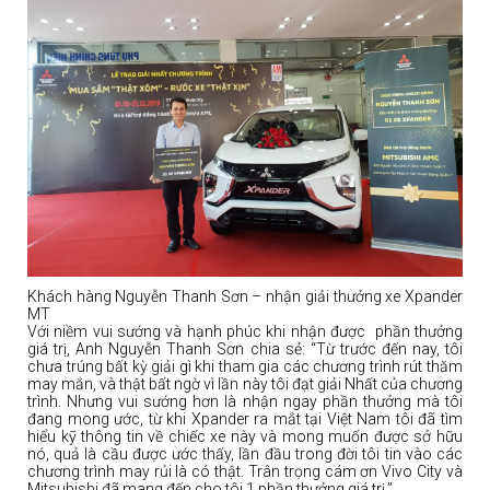
Khách hàng Nguyễn Thanh Sơn – nhận giải thưởng xe Xpander
MT
Với niềm vui sướng và hạnh phúc khi nhận được phần thưởng
giá trị, Anh Nguyễn Thanh Sơn chia sẻ: “Từ trước đến nay, tôi
chưa trúng bất kỳ giải gì khi tham gia các chương trình rút thăm
may mắn, và thật bất ngờ vì lần này tôi đạt giải Nhất của chương
trình. Nhưng vui sướng hơn là nhận ngay phần thưởng mà tôi
đang mong ước, từ khi Xpander ra mắt tại Việt Nam tôi đã tìm
hiểu kỹ thông tin về chiếc xe này và mong muốn được sở hữu
nó, quả là cầu được ước thấy, lần đầu trong đời tôi tin vào các
chương trình may rủi là có thật. Trân trọng cám ơn Vivo City và
Mitsubishi đã mang đến cho tôi 1 phần thưởng giá trị.”