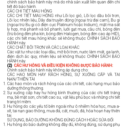
chính sách bảo hành này mà do nhà sản xuất liên quan đến chi
tiết đó bảo hành.
CÁC CHI TIẾT MAU HỎNG
CÁC CHI TIẾT MAU HỎNG như Lõi lọc gió, Lõi lọc dầu bôi trơn,
Lõi lọc nhiên liệu, Dây đai truyền động (ngoại trừ đai cam), Bu gi
(ngoại trừ Bu gi có điện cực Platinum hoặc Iridium), mặt ma sát
ly hợp, má phanh và bố phanh, lưỡi gạt mưa, cầu chì, bóng đèn
(trừ bóng đèn pha kín, bóng đèn Halogen, bóng đèn cao áp HID),
các chi tiết mau hỏng khác sẽ không thuộc CHÍNH SÁCH BẢO
HÀNH này.
CÁC CHẤT BÔI TRƠN VÀ CÁC LOẠI KHÁC
Các vật tư như các loại dầu, mỡ bôi trơn, nước làm mát, ga lạnh,
điện dịch ắc quy, nhiên liệu sẽ không thuộc CHÍNH SÁCH BẢO
HÀNH này.
(2)
CÁC HƯ HỎNG VÀ ĐIỀU KIỆN KHÔNG ĐƯỢC BẢO HÀNH:
Chính sách bảo hành này không áp dụng cho:
CÁC HAO MÒN HAY RÁCH HỎNG, SỰ XUỐNG CẤP VÀ TAI
NẠN/THIÊN TAI
Các hao mòn và rách hỏng của các chi tiết, các hạng mục bảo
dưỡng thông thường.
Sự xuống cấp hay hư hỏng bình thường của các chi tiết tráng
mạ, bề mặt sơn, chi tiết cao su, vật liệu phủ bọc và những chi tiết
trang trí mềm.
Hư hỏng do các yếu tố bên ngoài như ô nhiễm hóa học, mưa a-
xít, tai nạn giao thông, mưa đá, cát, muối, đá, hỏa hoạn hay thiên
tai.
SỬ DỤNG, BẢO DƯỠNG KHÔNG ĐÚNG CÁCH HOẶC SỬA ĐỔI
Hư hỏng do bảo dưỡng không đầy đủ, không đúng, sử dụng phụ