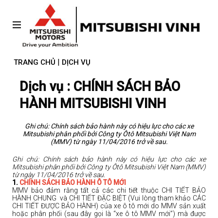
NHẬN BÁO GIÁ & ƯU ĐÃI
x
|
TRANG CHỦ
DỊCH VỤ
RIÊNG ĐẠI LÝ
Dịch vụ : CHÍNH SÁCH BẢO
HÀNH MITSUBISHI VINH
Đăng ký tư vấn qua điện thoại
Nhập số điện thoại, chúng tôi sẽ gọi để hỗ trợ
Ghi chú: Chính sách bảo hành này có hiệu lực cho các xe
Mitsubishi phân phối bởi Công ty Ôtô Mitsubishi Việt Nam
(MMV) từ ngày 11/04/2016 trở về sau.
Ghi chú: Chính sách bảo hành này có hiệu lực cho các xe
Mitsubishi phân phối bởi Công ty Ôtô Mitsubishi Việt Nam (MMV)
từ ngày 11/04/2016 trở về sau.
1.
CHÍNH SÁCH BẢO HÀNH Ô TÔ MỚI
MMV bảo đảm rằng tất cả các chi tiết thuộc CHI TIẾT BẢO
HÀNH CHUNG và CHI TIẾT ĐẶC BIỆT (Vui lòng tham khảo CÁC
GỬI YÊU CẦU NGAY
CHI TIẾT ĐƯỢC BẢO HÀNH) của xe ô tô mới do MMV sản xuất
hoặc phân phối (sau đây gọi là “xe ô tô MMV mới”) mà được