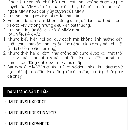
tùng, vật tư và các chất bôi trơn, chất lỏng không được sự phê
duyệt của MMV và các sửa chữa, thay thế bởi cơ sở nào khác
ngoài MMV hoặc đại lý ủy quyền của MMV.
Hư hỏng thùng xe và cabi xe do chất hàng.
Hư hỏng do vận hành không đúng cách, sử dụng sai hoặc dùng
xe ô tô MMV trong những điều kiện bất thường.
Hư hỏng do sửa đổi lại xe ô tô MMV mới.
CÁC VẤN ĐỀ KHÁC
Những biểu hiện hơi sai quy cách mà không ảnh hưởng đến
chất lượng, sự vận hành hoặc tính năng của xe hay các chi tiết
(ví dụ hơi ồn hoặc hơi rung).
Những thiệt hại đi kèm như không sử dụng được xe, mất thời
gian và các chi phí hay các phí tổn liên quan đến tài sản cá
nhân, hoạt động kinh doanh hay thu nhập.
Bất kỳ xe ô tô MMV mới nào mà chỉ số đồng hồ quãng đường sử
dụng đã bị thay đổi nên không xác định được quãng đường xe
đã chạy.
DANH MỤC SẢN PHẨM
MITSUBISHI XFORCE
MITSUBISHI DESTINATOR
MITSUBISHI XPANDER