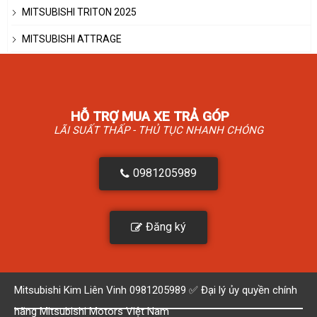
MITSUBISHI TRITON 2025
MITSUBISHI ATTRAGE
HỖ TRỢ MUA XE TRẢ GÓP
LÃI SUẤT THẤP - THỦ TỤC NHANH CHÓNG
0981205989
Đăng ký
Mitsubishi Kim Liên Vinh 0981205989 ✅ Đại lý ủy quyền chính
hãng Mitsubishi Motors Việt Nam