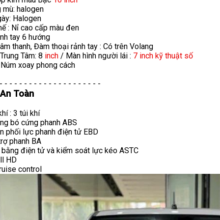
 mù: halogen
gày: Halogen
hế : Nỉ cao cấp màu đen
hỉnh tay 6 hướng
 âm thanh, Đàm thoại rảnh tay : Có trên Volang
 Trung Tâm: 8
inch
/ Màn hình người lái :
7 inch kỹ thuật số
: Núm xoay phong cách
- - - - - - - - - - - - - - - - - - - - -
 An Toàn
hí : 3 túi khí
ống bó cứng phanh ABS
n phối lực phanh điện tử EBD
trợ phanh BA
 bằng điện tử và kiểm soát lực kéo ASTC
ll HD
ruise control