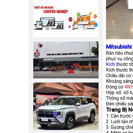
Mitsubishi
Bản tiêu chuẩ
phục vụ công 
Kích t
hước tổ
Kích thước t
Chiều dài cơ
Khoảng sáng
Động cơ
4N1
Hộp số: số t
Thông số mâ
Đèn chiếu sá
Trang Bị N
1. Cản trước 
2. Lưới tản n
3. Gương chi
4. Mâm xe h