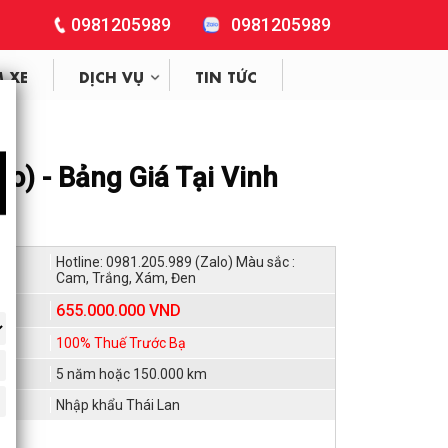
0981205989
0981205989
M XE
DỊCH VỤ
TIN TỨC
o) - Bảng Giá Tại Vinh
Hotline: 0981.205.989 (Zalo) Màu sắc :
Cam, Trắng, Xám, Đen
655.000.000 VND
i:
100% Thuế Trước Bạ
5 năm hoặc 150.000 km
i:
Nhập khẩu Thái Lan