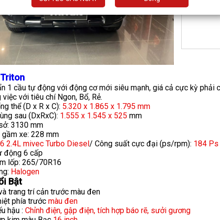
 Triton
n 1 cầu tự động với động cơ mới siêu mạnh, giá cả cực kỳ phải ch
việc với tiêu chí Ngon, Bổ, Rẻ.
ng thể (D x R x C):
5.320 x 1.865 x 1.795 mm
hùng sau (DxRxC):
1.555 x 1.545 x 525
mm
 sở: 3130 mm
 gầm xe: 228 mm
6 2.4L mivec Turbo Diesel
/ Công suất cực đại (ps/rpm):
184 Ps 
ự động 6 cấp
m lốp: 265/70R16
ng:
Halogen
ổi Bật
và trang trí cản trước màu đen
hiệt phía trước
màu đen
ếu hậu :
Chỉnh điện, gập điện, tích hợp báo rẽ, sưởi gương
ợp kim màu Bạc
16 inch