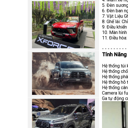
5. Đèn sương
6. Đèn ban n
7. Vật Liệu G
8. Ghế lái: C
9. Điều khiển
10. Màn hình
11. Điều hòa
- - - - - - - - - 
Tính Năng
Hệ thống túi k
Hệ thống ch
Hệ thống phâ
Hệ thống hỗ 
Hệ thống cân
Camera lùi fu
Ga tự động c