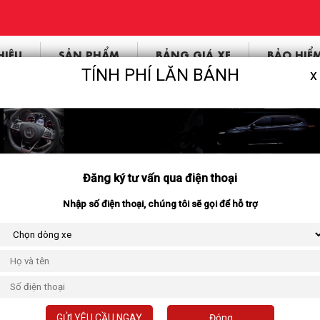
HIỆU
SẢN PHẨM
BẢNG GIÁ XE
BẢO HIỂ
TÍNH PHÍ LĂN BÁNH
x
|
MITSUBISHI TRITON 2025
ải Triton GLX 4x2 AT (0981205989 zal
 An
Đăng ký tư vấn qua điện thoại
Mô tả:
Nhập số điện thoại, chúng tôi sẽ gọi để hỗ trợ
Giá :
Khuyến mã
Bảo hành:
Sản xuất tạ
GỬI YÊU CẦU NGAY
Đóng