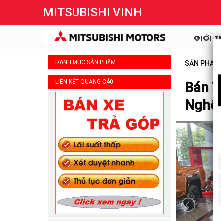
MITSUBISHI VINH
GIỚI T
DANH MỤC SẢN PHẨM
SẢN PHẨM
LIÊN KẾT QUẢNG CÁ0
Bán T
Nghệ